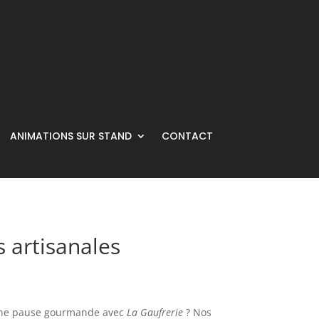
ANIMATIONS SUR STAND
CONTACT
s artisanales
és une pause gourmande avec
La Gaufrerie
? Nos