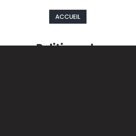
ACCUEIL
Politique de
confidentialité
Avis important sur le
traitement des données
en relation avec
Google Analytics