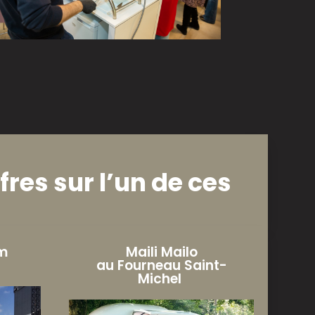
res sur l’un de ces
am
Maili Mailo
au Fourneau Saint-
Michel