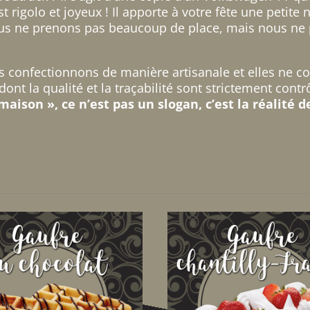
t rigolo et joyeux ! Il apporte à votre fête une petite 
Nous ne prenons pas beaucoup de place, mais nous ne
s confectionnons de manière artisanale et elles ne c
dont la qualité et la traçabilité sont strictement cont
 maison », ce n’est pas un slogan, c’est la réalité 