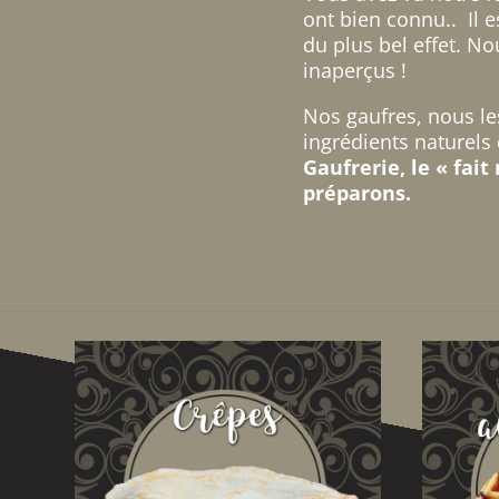
ont bien connu.. Il es
du plus bel effet. 
inaperçus !
Nos gaufres, nous le
ingrédients naturels 
Gaufrerie, le « fait
préparons.