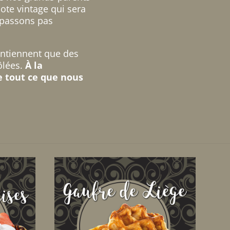
note vintage qui sera
 passons pas
ontiennent que des
rôlées.
À la
de tout ce que nous