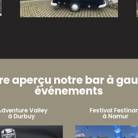
e aperçu notre bar à gauf
événements
Adventure Valley
Festival Festin
à Durbuy
à Namur