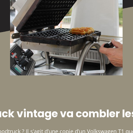
uck vintage va combler 
oodtruck ? Il s’agit d’une copie d’un Volkswagen T1 q