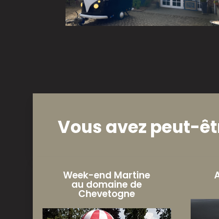
Vous avez peut-êtr
Week-end Martine
au domaine de
Chevetogne