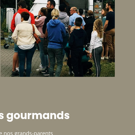
les gourmands
ue nos grands-parents